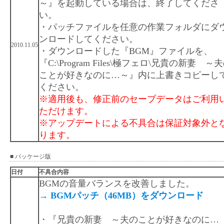
～』を起動している場合は、終了してくださ
い。
・パッチファイルを任意の作業フォルダにダ
ンロードしてください。
2010.11.05
・ダウンロードした『BGM』ファイルを、
『C:\Program Files\極フェロ\兄貴の新妻 ～
ことが好きなのに…～』内に上書きコピーし
ください。
※適用後も、修正前のセーブデータはご利用
ただけます。
※アップデートによる不具合は保証対象外と
ります。
■ パッケージ版
日付
不具合内容
BGMの音量バランスを改善しました。
→ BGMパッチ（46MB）をダウンロード
・『兄貴の新妻 ～夫のことが好きなのに…