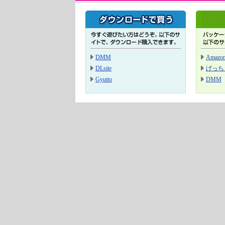
DMM
Amazo
DLsite
げっち
Gyutto
DMM