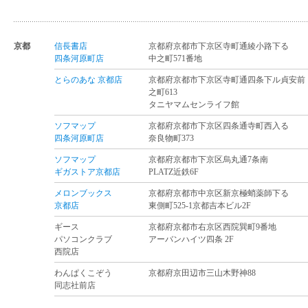
京都
信長書店
京都府京都市下京区寺町通綾小路下る
四条河原町店
中之町571番地
とらのあな 京都店
京都府京都市下京区寺町通四条下ル貞安前
之町613
タニヤマムセンライフ館
ソフマップ
京都府京都市下京区四条通寺町西入る
四条河原町店
奈良物町373
ソフマップ
京都府京都市下京区烏丸通7条南
ギガストア京都店
PLATZ近鉄6F
メロンブックス
京都府京都市中京区新京極蛸薬師下る
京都店
東側町525-1京都吉本ビル2F
ギース
京都府京都市右京区西院巽町9番地
パソコンクラブ
アーバンハイツ四条 2F
西院店
わんぱくこぞう
京都府京田辺市三山木野神88
同志社前店