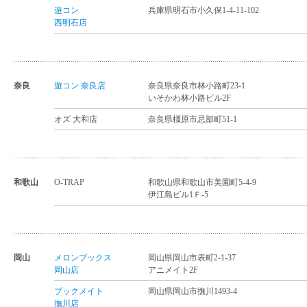
遊コン
兵庫県明石市小久保1-4-11-102
西明石店
奈良
遊コン 奈良店
奈良県奈良市林小路町23-1
いそかわ林小路ビル2F
オズ 大和店
奈良県橿原市忌部町51-1
和歌山
O-TRAP
和歌山県和歌山市美園町5-4-9
伊江島ビル1Ｆ-5
岡山
メロンブックス
岡山県岡山市表町2-1-37
岡山店
アニメイト2F
ブックメイト
岡山県岡山市撫川1493-4
撫川店