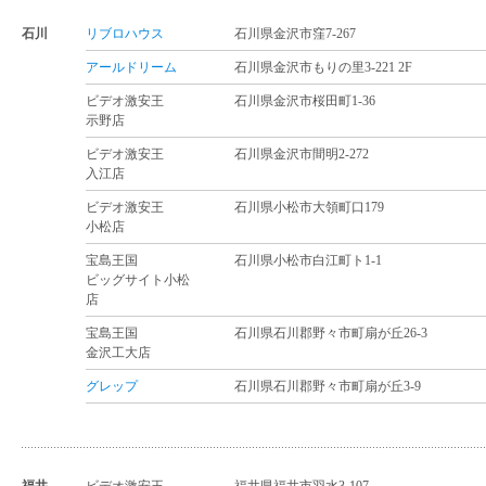
石川
リブロハウス
石川県金沢市窪7-267
アールドリーム
石川県金沢市もりの里3-221 2F
ビデオ激安王
石川県金沢市桜田町1-36
示野店
ビデオ激安王
石川県金沢市間明2-272
入江店
ビデオ激安王
石川県小松市大領町口179
小松店
宝島王国
石川県小松市白江町ト1-1
ビッグサイト小松
店
宝島王国
石川県石川郡野々市町扇が丘26-3
金沢工大店
グレップ
石川県石川郡野々市町扇が丘3-9