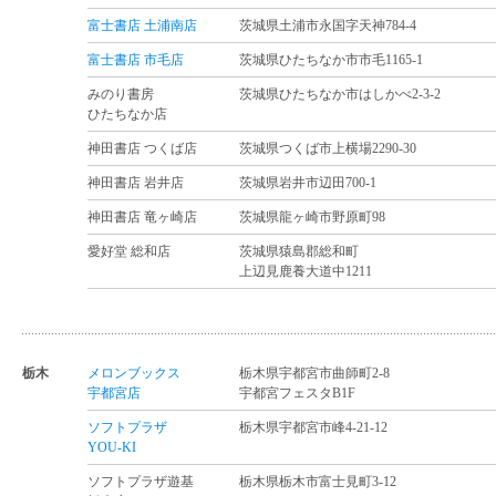
富士書店 土浦南店
茨城県土浦市永国字天神784-4
富士書店 市毛店
茨城県ひたちなか市市毛1165-1
みのり書房
茨城県ひたちなか市はしかべ2-3-2
ひたちなか店
神田書店 つくば店
茨城県つくば市上横場2290-30
神田書店 岩井店
茨城県岩井市辺田700-1
神田書店 竜ヶ崎店
茨城県龍ヶ崎市野原町98
愛好堂 総和店
茨城県猿島郡総和町
上辺見鹿養大道中1211
栃木
メロンブックス
栃木県宇都宮市曲師町2-8
宇都宮店
宇都宮フェスタB1F
ソフトプラザ
栃木県宇都宮市峰4-21-12
YOU-KI
ソフトプラザ遊基
栃木県栃木市富士見町3-12