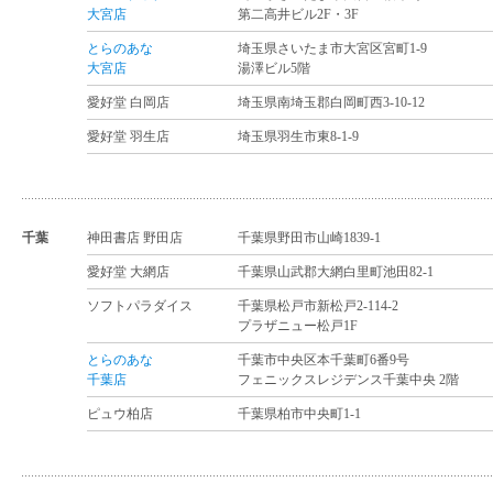
大宮店
第二高井ビル2F・3F
とらのあな
埼玉県さいたま市大宮区宮町1-9
大宮店
湯澤ビル5階
愛好堂 白岡店
埼玉県南埼玉郡白岡町西3-10-12
愛好堂 羽生店
埼玉県羽生市東8-1-9
千葉
神田書店 野田店
千葉県野田市山崎1839-1
愛好堂 大網店
千葉県山武郡大網白里町池田82-1
ソフトパラダイス
千葉県松戸市新松戸2-114-2
プラザニュー松戸1F
とらのあな
千葉市中央区本千葉町6番9号
千葉店
フェニックスレジデンス千葉中央 2階
ピュウ柏店
千葉県柏市中央町1-1