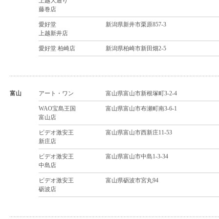
上越大通り
藤巻店
愛好堂
新潟県新井市栗原857-3
上越新井店
愛好堂 柏崎店
新潟県柏崎市新田畑2-5
富山
アート・ワン
富山県富山市新根塚町3-2-4
WAO宝島王国
富山県富山市布瀬町南3-6-1
富山店
ビデオ激安王
富山県富山市西新庄11-53
新庄店
ビデオ激安王
富山県富山市中島1-3-34
中島店
ビデオ激安王
富山県砺波市宮丸94
砺波店