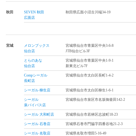
秋田
SEVEN 秋田
秋田県広面小沼古川端34-19
広面店
宮城
メロンブックス
宮城県仙台市青葉区中央3-6-8
仙台店
JTB仙台ビル3F
とらのあな
宮城県仙台市青葉区中央1-9-1
仙台店
新東北ビル7F
Compシーガル
宮城県仙台市太白区長町1-4-2
長町店
シーガル 柳生店
宮城県仙台市太白区柳生1-6-1
シーガル
宮城県仙台市泉区市名坂御釜田142-2
泉バイパス店
シーガル 大和町店
宮城県仙台市若林区志波町18-23
シーガル 石巻店
宮城県石巻市門脇字四番谷地21-2-3
シーガル 名取店
宮城県名取市増田5-16-49