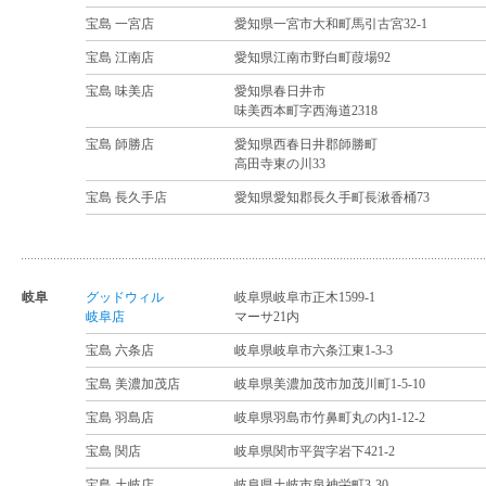
宝島 一宮店
愛知県一宮市大和町馬引古宮32-1
宝島 江南店
愛知県江南市野白町葭場92
宝島 味美店
愛知県春日井市
味美西本町字西海道2318
宝島 師勝店
愛知県西春日井郡師勝町
高田寺東の川33
宝島 長久手店
愛知県愛知郡長久手町長湫香桶73
岐阜
グッドウィル
岐阜県岐阜市正木1599-1
岐阜店
マーサ21内
宝島 六条店
岐阜県岐阜市六条江東1-3-3
宝島 美濃加茂店
岐阜県美濃加茂市加茂川町1-5-10
宝島 羽島店
岐阜県羽島市竹鼻町丸の内1-12-2
宝島 関店
岐阜県関市平賀字岩下421-2
宝島 土岐店
岐阜県土岐市泉神栄町3-30