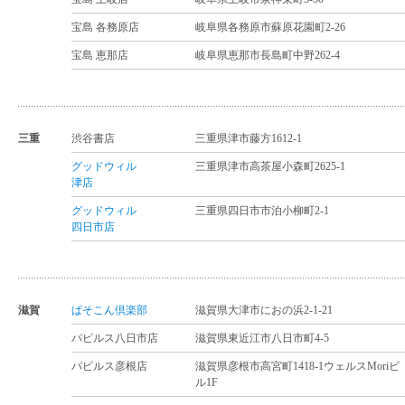
宝島 各務原店
岐阜県各務原市蘇原花園町2-26
宝島 恵那店
岐阜県恵那市長島町中野262-4
三重
渋谷書店
三重県津市藤方1612-1
グッドウィル
三重県津市高茶屋小森町2625-1
津店
グッドウィル
三重県四日市市泊小柳町2-1
四日市店
滋賀
ぱそこん倶楽部
滋賀県大津市におの浜2-1-21
パピルス八日市店
滋賀県東近江市八日市町4-5
パピルス彦根店
滋賀県彦根市高宮町1418-1ウェルスMoriビ
ル1F