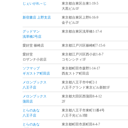
じぇいがれ～じ
東京都台東区台東1-19-5
大黒ビル1F
新宿書店 上野支店
東京都台東区上野6-16-9
金子ビル2F
グッドマン
東京都台東区浅草橋1-17-4
浅草橋2号店
愛好堂 篠崎店
東京都江戸川区篠崎町7-15-6
愛好堂
東京都江戸川区西小岩1-8-7
ロザンナ小岩店
コモンシティ1F
ソフマップ
東京都町田市森野1-14-17
ギガストア町田店
西友ストア町田店
メロンブックス
東京都八王子市中町2-1
八王子店
八王子グランド東京ビル新館1F
メロンブックス
東京都大田区西蒲田8-4-12
蒲田店
2F
とらのあな
東京都八王子市東町11番4号
八王子店
八王子光ビル3階
とらのあな
東京都町田市原町田4-4-7