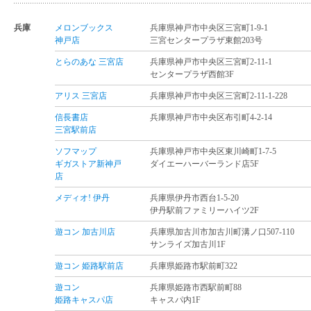
兵庫
メロンブックス
兵庫県神戸市中央区三宮町1-9-1
神戸店
三宮センタープラザ東館203号
とらのあな 三宮店
兵庫県神戸市中央区三宮町2-11-1
センタープラザ西館3F
アリス 三宮店
兵庫県神戸市中央区三宮町2-11-1-228
信長書店
兵庫県神戸市中央区布引町4-2-14
三宮駅前店
ソフマップ
兵庫県神戸市中央区東川崎町1-7-5
ギガストア新神戸
ダイエーハーバーランド店5F
店
メディオ! 伊丹
兵庫県伊丹市西台1-5-20
伊丹駅前ファミリーハイツ2F
遊コン 加古川店
兵庫県加古川市加古川町溝ノ口507-110
サンライズ加古川1F
遊コン 姫路駅前店
兵庫県姫路市駅前町322
遊コン
兵庫県姫路市西駅前町88
姫路キャスパ店
キャスパ内1F