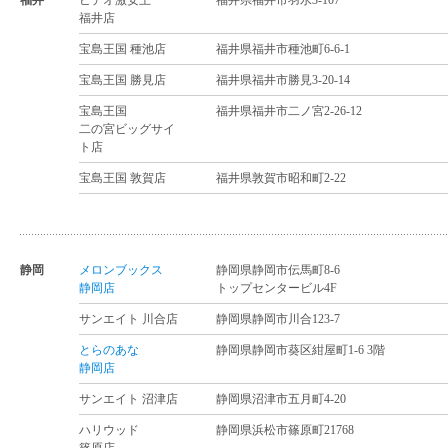
福井
ビデオ激安王
福井県福井市羽水3-107
福井店
宝島王国 種池店
福井県福井市種池町6-6-1
宝島王国 勝見店
福井県福井市勝見3-20-14
宝島王国
福井県福井市二ノ宮2-26-12
二の宮ビッグサイ
ト店
宝島王国 敦賀店
福井県敦賀市昭和町2-22
静岡
メロンブックス
静岡県静岡市伝馬町8-6
静岡店
トップセンタービル4F
サンエイト 川合店
静岡県静岡市川合123-7
とらのあな
静岡県静岡市葵区紺屋町1-6 3階
静岡店
サンエイト 沼津店
静岡県沼津市五月町4-20
ハリウッド
静岡県浜松市篠原町21768