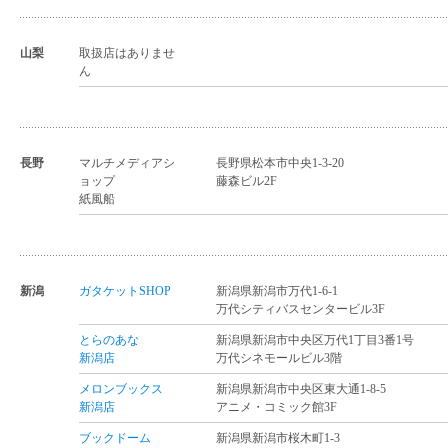
山梨
取扱店はありませ
ん
長野
マルチメディアシ
長野県松本市中央1-3-20
ョップ
藤森ビル2F
紙風船
新潟
ガタケットSHOP
新潟県新潟市万代1-6-1
万代シティバスセンタービル3F
とらのあな
新潟県新潟市中央区万代1丁目3番1号
新潟店
万代シネモールビル3階
メロンブックス
新潟県新潟市中央区東大通1-8-5
新潟店
アニメ・コミック館3F
ブックドーム
新潟県新潟市桜木町1-3