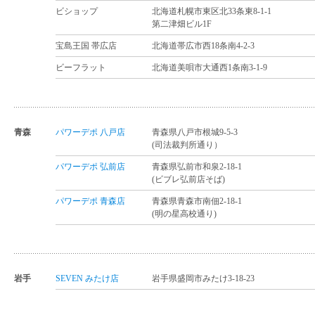
ビショップ
北海道札幌市東区北33条東8-1-1
第二津畑ビル1F
宝島王国 帯広店
北海道帯広市西18条南4-2-3
ビーフラット
北海道美唄市大通西1条南3-1-9
青森
パワーデポ 八戸店
青森県八戸市根城9-5-3
(司法裁判所通り）
パワーデポ 弘前店
青森県弘前市和泉2-18-1
(ビブレ弘前店そば)
パワーデポ 青森店
青森県青森市南佃2-18-1
(明の星高校通り)
岩手
SEVEN みたけ店
岩手県盛岡市みたけ3-18-23