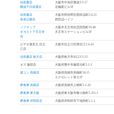
信長書店
大阪市中央区難波3-5-17
難波千日前通店
北極星ビル5F
信長書店
大阪市阿倍野区西田辺町2-6-21
長居公園店
西田辺ハイツ
ソフマップ
大阪市天王寺区悲田院町10-48
ギガストア天王寺
天王寺ステーションビル5F
店
ビデオ激安王 住之
大阪市住之江区西住江1-4-24
江店
信長書店 枚方店
大阪府枚方市出口3-5-13
オズ 服部店
大阪府豊中市服部元町2-1-3
遊コン 高槻店
大阪府高槻市高槻町10-15
エクセレント富士2F
夢倉庫 高槻店
大阪府高槻市上牧町1-1-43
夢倉庫 東大阪
大阪府東大阪市横小路町5-351-1
夢倉庫 岸和田店
大阪府岸和田市下池田町1-1-1