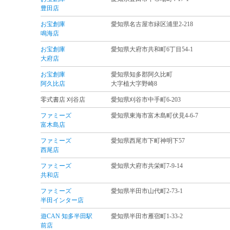
豊田店
お宝創庫
愛知県名古屋市緑区浦里2-218
鳴海店
お宝創庫
愛知県大府市共和町6丁目54-1
大府店
お宝創庫
愛知県知多郡阿久比町
阿久比店
大字植大字野崎8
零式書店 刈谷店
愛知県刈谷市中手町6-203
ファミーズ
愛知県東海市富木島町伏見4-6-7
富木島店
ファミーズ
愛知県西尾市下町神明下57
西尾店
ファミーズ
愛知県大府市共栄町7-9-14
共和店
ファミーズ
愛知県半田市山代町2-73-1
半田インター店
遊CAN 知多半田駅
愛知県半田市雁宿町1-33-2
前店