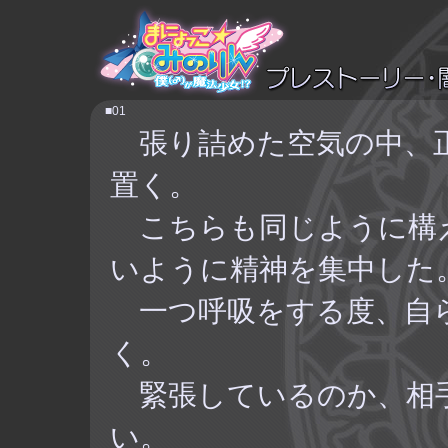
■01
張り詰めた空気の中、正
置く。
こちらも同じように構
いように精神を集中した
一つ呼吸をする度、自
く。
緊張しているのか、相
い。