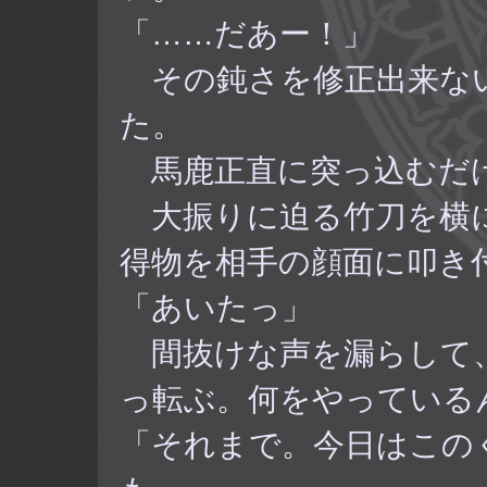
「……だあー！」
その鈍さを修正出来な
た。
馬鹿正直に突っ込むだ
大振りに迫る竹刀を横
得物を相手の顔面に叩き
「あいたっ」
間抜けな声を漏らして
っ転ぶ。何をやっている
「それまで。今日はこの